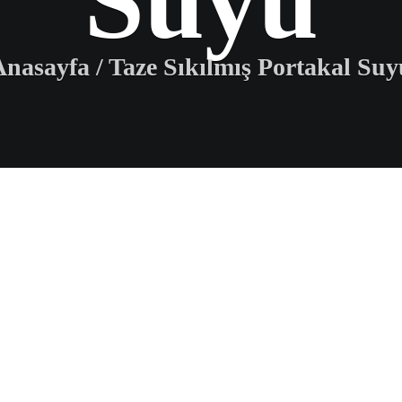
Suyu
Anasayfa
/
Taze Sıkılmış Portakal Suy