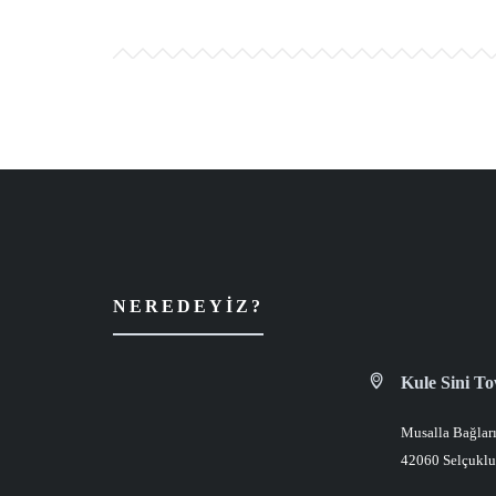
NEREDEYIZ?
Kule Sini T
Musalla Bağları
42060 Selçukl