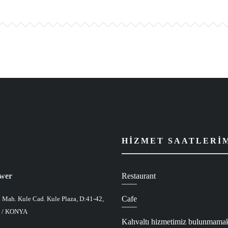
HIZMET SAATLERI
ower
Restaurant
Cafe
 Mah. Kule Cad. Kule Plaza, D:41-42,
u / KONYA
Kahvaltı hizmetimiz bulunmamak