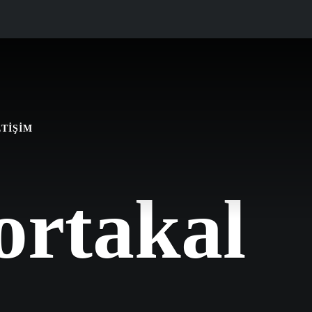
ETIŞIM
ortakal