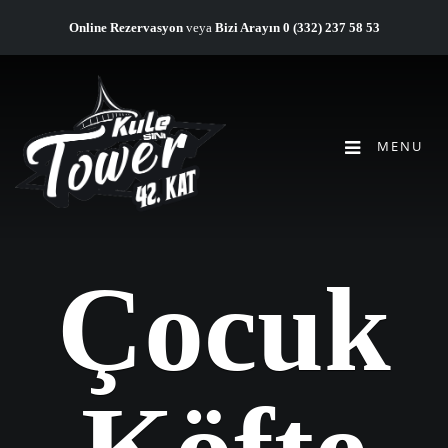
Online Rezervasyon
veya
Bizi Arayın
0 (332) 237 58 53
MENU
Çocuk