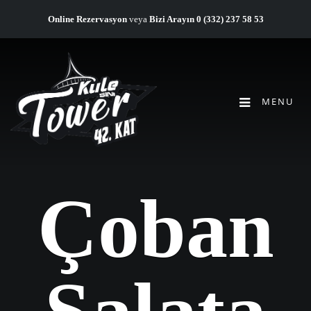
Online Rezervasyon
veya
Bizi Arayın
0 (332) 237 58 53
MENU
Çoban